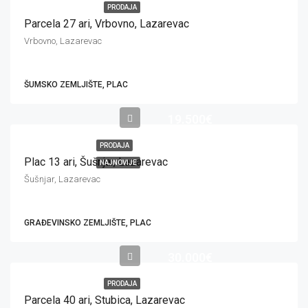
PRODAJA
Parcela 27 ari, Vrbovno, Lazarevac
Vrbovno, Lazarevac
ŠUMSKO ZEMLJIŠTE, PLAC
19.500€
PRODAJA
Plac 13 ari, Šušnjar, Lazarevac
NAJNOVIJE
Šušnjar, Lazarevac
GRAĐEVINSKO ZEMLJIŠTE, PLAC
30.000€
PRODAJA
Parcela 40 ari, Stubica, Lazarevac