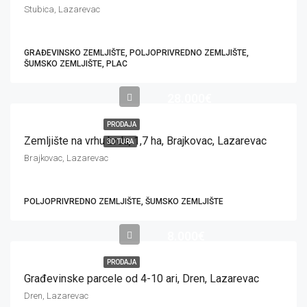
Stubica, Lazarevac
GRAĐEVINSKO ZEMLJIŠTE, POLJOPRIVREDNO ZEMLJIŠTE,
ŠUMSKO ZEMLJIŠTE, PLAC
28.000€
PRODAJA
Zemljište na vrhu brda, 1,7 ha, Brajkovac, Lazarevac
3D TURA
Brajkovac, Lazarevac
POLJOPRIVREDNO ZEMLJIŠTE, ŠUMSKO ZEMLJIŠTE
8.000€
PRODAJA
Građevinske parcele od 4-10 ari, Dren, Lazarevac
Dren, Lazarevac