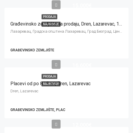
15.000€
PRODAJA
Građevinsko zemljište na prodaju, Dren, Lazarevac, 16 ari
NAJNOVIJE
Лазаревац, Градска општина Лазаревац, Град Београд, Централна Србија, 11550, Србија
GRAĐEVINSKO ZEMLJIŠTE
16.600€
PRODAJA
Placevi od po 8 i 9 ari, Dren, Lazarevac
NAJNOVIJE
Dren, Lazarevac
GRAĐEVINSKO ZEMLJIŠTE, PLAC
12.000€