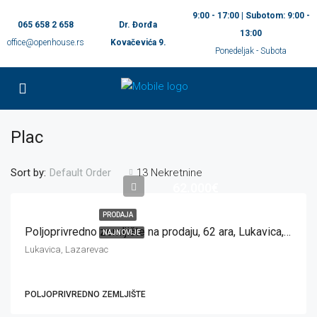
9:00 - 17:00 | Subotom: 9:00 -
065 658 2 658
Dr. Đorđa
13:00
office@openhouse.rs
Kovačevića 9.
Ponedeljak - Subota
Plac
Sort by:
13 Nekretnine
Default Order
62.000€
PRODAJA
Poljoprivredno zemljište na prodaju, 62 ara, Lukavica, Lazarevac
NAJNOVIJE
Lukavica, Lazarevac
POLJOPRIVREDNO ZEMLJIŠTE