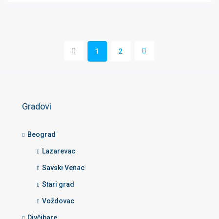
1
2
Gradovi
Beograd
Lazarevac
Savski Venac
Stari grad
Voždovac
Divčibare