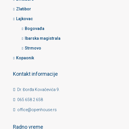
Zlatibor
Lajkovac
Bogovađa
Ibarska magistrala
Strmovo
Kopaonik
Kontakt informacije
Dr. Đorđa Kovačevića 9.
065 658 2 658
office@openhouse.rs
Radno vreme