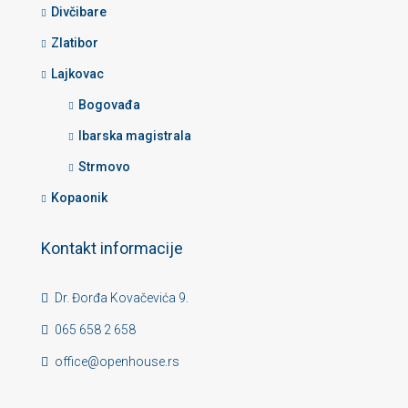
Divčibare
Zlatibor
Lajkovac
Bogovađa
Ibarska magistrala
Strmovo
Kopaonik
Kontakt informacije
Dr. Đorđa Kovačevića 9.
065 658 2 658
office@openhouse.rs