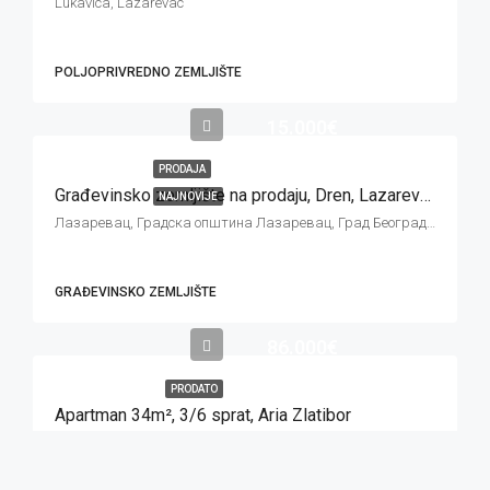
Lukavica, Lazarevac
POLJOPRIVREDNO ZEMLJIŠTE
15.000€
PRODAJA
Građevinsko zemljište na prodaju, Dren, Lazarevac, 16 ari
NAJNOVIJE
Лазаревац, Градска општина Лазаревац, Град Београд, Централна Србија, 11550, Србија
GRAĐEVINSKO ZEMLJIŠTE
86.000€
PRODATO
Apartman 34m², 3/6 sprat, Aria Zlatibor
1,5
34