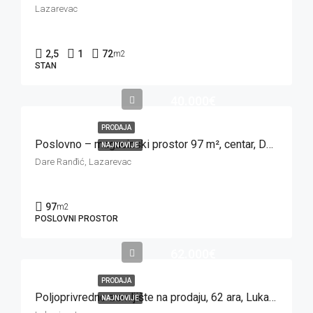
Lazarevac
2,5
1
72
m2
STAN
40.000€
PRODAJA
Poslovno – magacinski prostor 97 m², centar, Dare Ranđić, Lazarevac
NAJNOVIJE
Dare Ranđić, Lazarevac
97
m2
POSLOVNI PROSTOR
62.000€
PRODAJA
Poljoprivredno zemljište na prodaju, 62 ara, Lukavica, Lazarevac
NAJNOVIJE