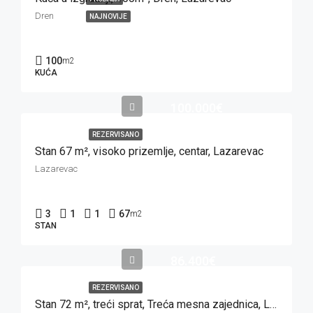
Dren
NAJNOVIJE
100
m2
KUĆA
100.000€
REZERVISANO
Stan 67 m², visoko prizemlje, centar, Lazarevac
Lazarevac
3
1
1
67
m2
STAN
86.400€
REZERVISANO
Stan 72 m², treći sprat, Treća mesna zajednica, Lazarevac