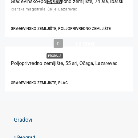
Građevinsko+poljoprivredno zemljište, 74 ara, Ibarska magistrala, Ćelije
ZAMENA
Ibarska magistrala, Ćelije, Lazarevac
GRAĐEVINSKO ZEMLJIŠTE, POLJOPRIVREDNO ZEMLJIŠTE
16.500€
PRODAJA
Poljoprivredno zemljište, 55 ari, Očaga, Lazarevac
GRAĐEVINSKO ZEMLJIŠTE, PLAC
Gradovi
Beograd