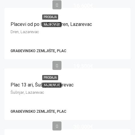
16.600€
PRODAJA
Placevi od po 8 i 9 ari, Dren, Lazarevac
NAJNOVIJE
Dren, Lazarevac
GRAĐEVINSKO ZEMLJIŠTE, PLAC
19.500€
PRODAJA
Plac 13 ari, Šušnjar, Lazarevac
NAJNOVIJE
Šušnjar, Lazarevac
GRAĐEVINSKO ZEMLJIŠTE, PLAC
30.000€