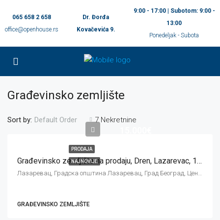
9:00 - 17:00 | Subotom: 9:00 -
065 658 2 658
Dr. Đorđa
13:00
office@openhouse.rs
Kovačevića 9.
Ponedeljak - Subota
Građevinsko zemljište
Sort by:
7 Nekretnine
Default Order
15.000€
PRODAJA
Građevinsko zemljište na prodaju, Dren, Lazarevac, 16 ari
NAJNOVIJE
Лазаревац, Градска општина Лазаревац, Град Београд, Централна Србија, 11550, Србија
GRAĐEVINSKO ZEMLJIŠTE