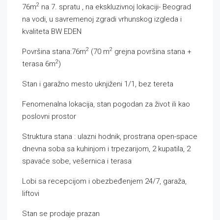
2
76m
na 7. spratu , na ekskluzivnoj lokaciji- Beograd
na vodi, u savremenoj zgradi vrhunskog izgleda i
kvaliteta BW EDEN
2
2
Površina stana:76m
(70 m
grejna površina stana +
2
terasa 6m
)
Stan i garažno mesto uknjiženi 1/1, bez tereta
Fenomenalna lokacija, stan pogodan za život ili kao
poslovni prostor
Struktura stana : ulazni hodnik, prostrana open-space
dnevna soba sa kuhinjom i trpezarijom, 2 kupatila, 2
spavaće sobe, vešernica i terasa
Lobi sa recepcijom i obezbeđenjem 24/7, garaža,
liftovi
Stan se prodaje prazan