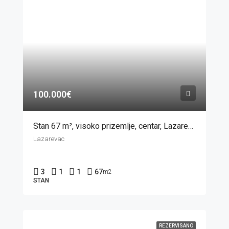
100.000€
Stan 67 m², visoko prizemlje, centar, Lazarevac
Lazarevac
3
1
1
67
m2
STAN
REZERVISANO