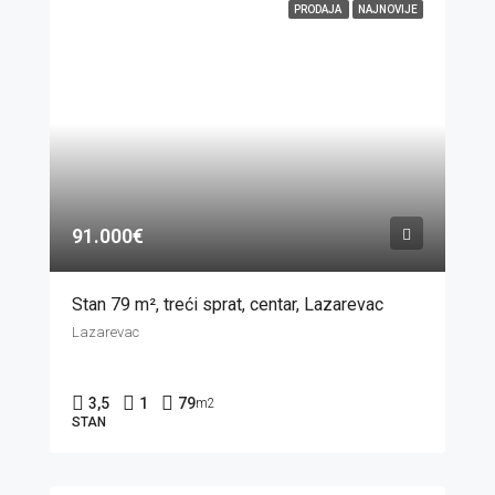
PRODAJA
NAJNOVIJE
91.000€
Stan 79 m², treći sprat, centar, Lazarevac
Lazarevac
3,5
1
79
m2
STAN