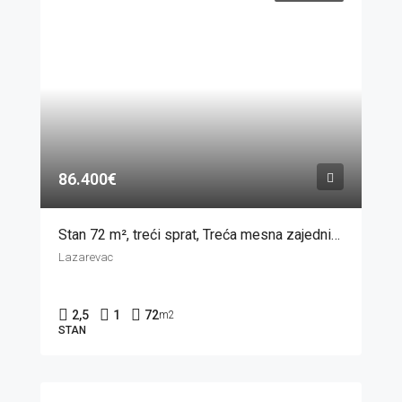
86.400€
Stan 72 m², treći sprat, Treća mesna zajednica, Lazarevac
Lazarevac
2,5
1
72
m2
STAN