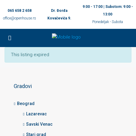
9:00 - 17:00 | Subotom: 9:00 -
065 658 2 658
Dr. Đorđa
13:00
office@openhouse.rs
Kovačevića 9.
Ponedeljak - Subota
This listing expired
Gradovi
Beograd
Lazarevac
Savski Venac
Stari grad