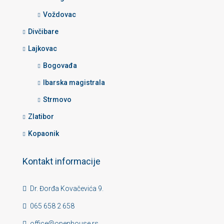
Voždovac
Divčibare
Lajkovac
Bogovađa
Ibarska magistrala
Strmovo
Zlatibor
Kopaonik
Kontakt informacije
Dr. Đorđa Kovačevića 9.
065 658 2 658
office@openhouse.rs